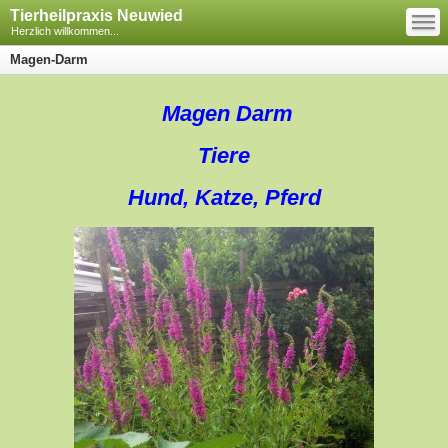
—
Tierheilpraxis Neuwied
—
—
Herzlich willkommen...
Magen-Darm
Magen Darm
Tiere
Hund, Katze, Pferd