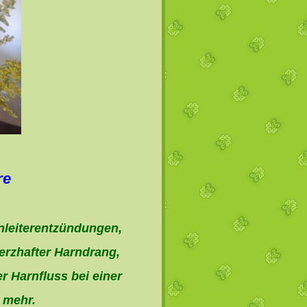
re
leiterentzündungen,
rzhafter Harndrang,
 Harnfluss bei einer
 mehr.