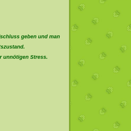
fschluss geben und man
tszustand.
r unnötigen Stress.