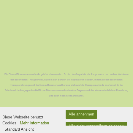
Die Bicom Bioresonanzmethode gehört ebenso wie z. B. die Homöopathie, die Akupunktur und andere Verfahren
der besonderen Therapierichtungen in den Bereich der Regulativen Medizin. Innerhalb der besonderen
Therapierichtungen ist die Bicom Bioresonanztherapie als bewährte Therapiemethode anerkannt. In der
Schulmedizin hingegen ist die Bicom Bioresonanzmethode nicht Gegenstand der wissenschaftlichen Forschung
und auch noch nicht anerkannt.
Datenschutzerklärung
Alle annehmen
Diese Webseite benutzt
Natur kann heilen...
Cookies.
Mehr Information
Alle nicht notwendigen ablehnen
Standard Ansicht