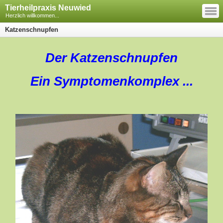
—
Tierheilpraxis Neuwied
—
—
Herzlich willkommen...
Katzenschnupfen
Der Katzenschnupfen
Ein Symptomenkomplex ...