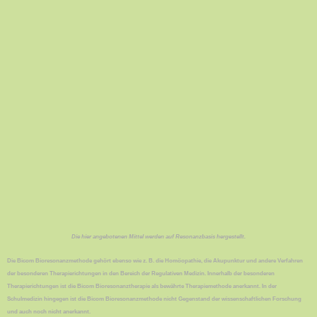
Die hier angebotenen Mittel werden auf Resonanzbasis hergestellt.
Die Bicom Bioresonanzmethode gehört ebenso wie z. B. die Homöopathie, die Akupunktur und andere Verfahren
der besonderen Therapierichtungen in den Bereich der Regulativen Medizin. Innerhalb der besonderen
Therapierichtungen ist die Bicom Bioresonanztherapie als bewährte Therapiemethode anerkannt. In der
Schulmedizin hingegen ist die Bicom Bioresonanzmethode nicht Gegenstand der wissenschaftlichen Forschung
und auch noch nicht anerkannt.