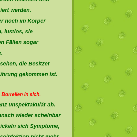
iert werden.
er noch im Körper
 lustlos, sie
n Fällen sogar
.
rsehen, die Besitzer
erührung gekommen ist.
Borrelien in sich.
ganz unspektakulär ab.
danach wieder scheinbar
wickeln sich Symptome,
oseinfektion nicht mehr