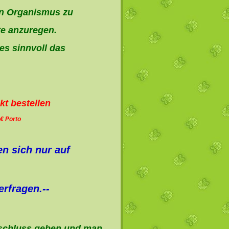
en Organismus zu
te anzuregen.
 es sinnvoll das
e
kt bestellen
 € Porto
n sich nur auf
erfragen.--
fschluss geben und man