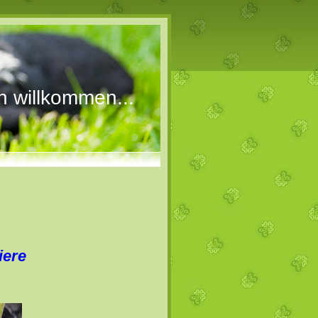
h willkommen...
iere