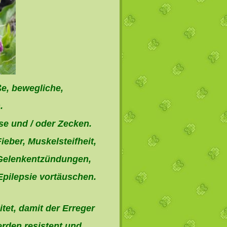
ße, bewegliche,
.
se und / oder Zecken.
eber, Muskelsteifheit,
Gelenkentzündungen,
Epilepsie vortäuschen.
tet, damit der Erreger
erden resistent und